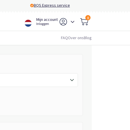
BQS Express service
0
Mijn account
Inloggen
FAQ
Over ons
Blog