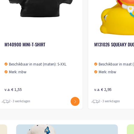
R SCARF
M160863 SCHMOOZIES®
EVERGREENIES® CHRISTMAS TREE
 (maten): XS-M
Beschikbaar in maat (maten): 1SIZE
Merk: mbw
v.a. € 6,80
2 - 3 werkdagen