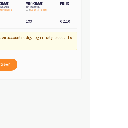
RRAAD
VOORRAAD
PRIJS
AGAZIJN
EXT. MAGAZIJN
 WERKDAGEN
2-4 WERKDAGEN
193
€ 2,10
een account nodig. Log in met je account of
treer