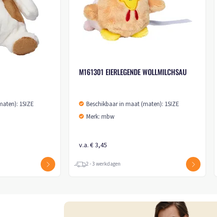
M160228 BEAR BEN
M160161 TRIANGULA
Beschikbaar in maat (maten): 1SIZE
Beschikbaar in maat
Merk: mbw
Merk: mbw
v.a. € 5,80
v.a. € 1,05
2 - 3 werkdagen
2 - 3 werkdagen