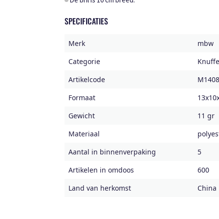
De bril is 10 cm breed.
SPECIFICATIES
Merk
mbw
Categorie
Knuffe
Artikelcode
M1408
Formaat
13x10
Gewicht
11 gr
Materiaal
polyest
Aantal in binnenverpaking
5
Artikelen in omdoos
600
Land van herkomst
China