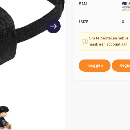
MAAT
VOO
HOOFDM
1-2
1SIZE
0
Om te bestellen heb je 
maak een account aan.
Inloggen
Regis