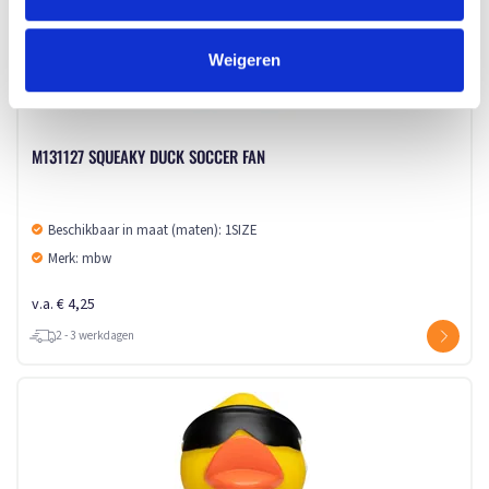
Weigeren
M131127 SQUEAKY DUCK SOCCER FAN
Beschikbaar in maat (maten): 1SIZE
Merk: mbw
v.a. € 4,25
2 - 3 werkdagen