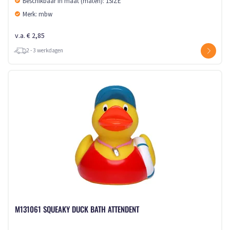
Beschikbaar in maat (maten): 1SIZE
Merk: mbw
v.a. € 2,85
2 - 3 werkdagen
M131061 SQUEAKY DUCK BATH ATTENDENT