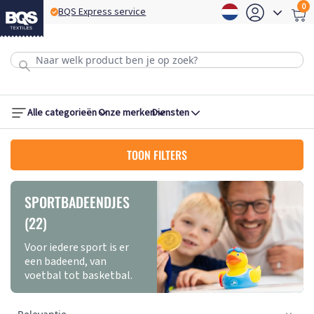
0
BQS Express service
B
Alle categorieën
Onze merken
Diensten
TOON FILTERS
SPORTBADEENDJES
(22)
Voor iedere sport is er
een badeend, van
voetbal tot basketbal.