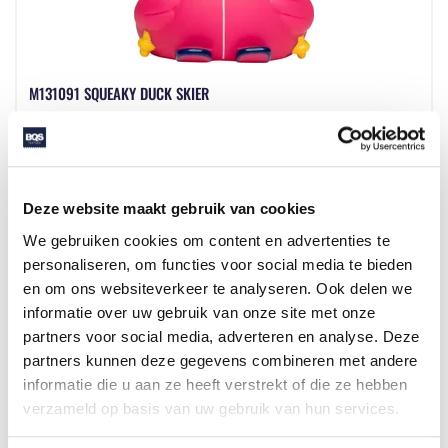
M131091 SQUEAKY DUCK SKIER
Beschikbaar in maat (maten): 1SIZE
Merk: mbw
Deze website maakt gebruik van cookies
v.a. € 4,15
We gebruiken cookies om content en advertenties te
2 - 3 werkdagen
personaliseren, om functies voor social media te bieden
en om ons websiteverkeer te analyseren. Ook delen we
informatie over uw gebruik van onze site met onze
partners voor social media, adverteren en analyse. Deze
partners kunnen deze gegevens combineren met andere
informatie die u aan ze heeft verstrekt of die ze hebben
verzameld op basis van uw gebruik van hun services.