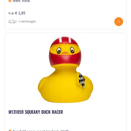
Merk: mbw
v.a. € 2,85
2 - 3 werkdagen
M131059 SQUEAKY DUCK RACER