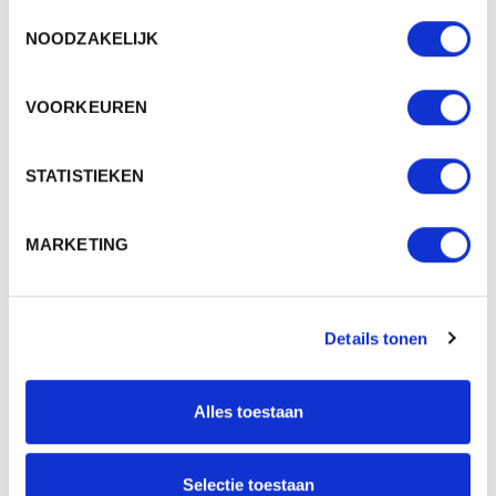
Toestemmingsselectie
NOODZAKELIJK
VOORKEUREN
M131092 SQUEAKY DUCK SNOWBOARDER
STATISTIEKEN
Beschikbaar in maat (maten): 1SIZE
Merk: mbw
MARKETING
v.a. € 4,15
2 - 3 werkdagen
Details tonen
Alles toestaan
Selectie toestaan