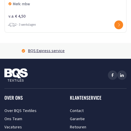
Merk: mbw
v.a. € 4,50
2 - 3 werkdagen
BQS Express service
OVER ONS
KLANTENSERVICE
Over BQS Textiles
Contact
Ons Team
Garantie
Vacatures
Retouren