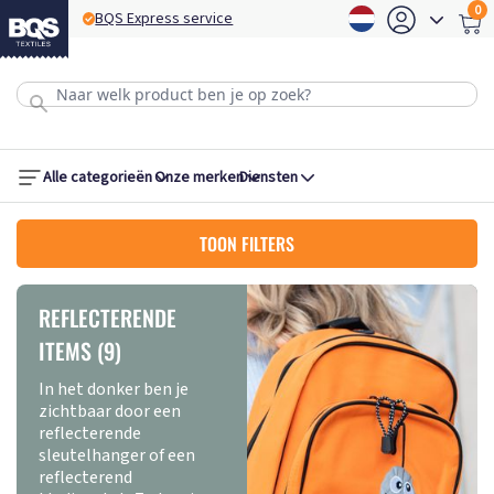
0
BQS Express service
B
Alle categorieën
Onze merken
Diensten
TOON FILTERS
REFLECTERENDE
ITEMS (9)
In het donker ben je
zichtbaar door een
reflecterende
sleutelhanger of een
reflecterend