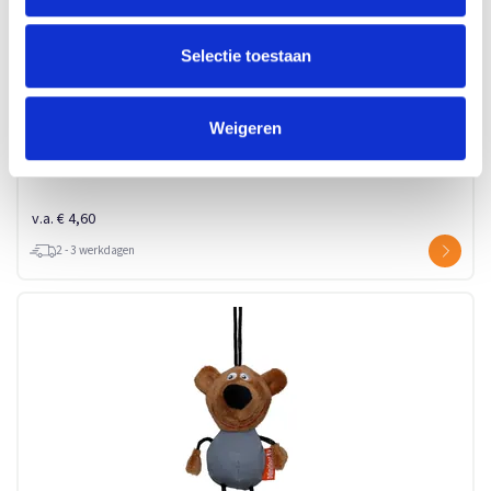
Selectie toestaan
M161046 REFLECTIVE ELEPHANT
Weigeren
Beschikbaar in maat (maten): 1SIZE
Merk: mbw
v.a. € 4,60
2 - 3 werkdagen