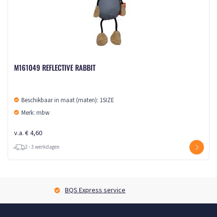
M161049 REFLECTIVE RABBIT
Beschikbaar in maat (maten): 1SIZE
Merk: mbw
v.a. € 4,60
2 - 3 werkdagen
BQS Express service