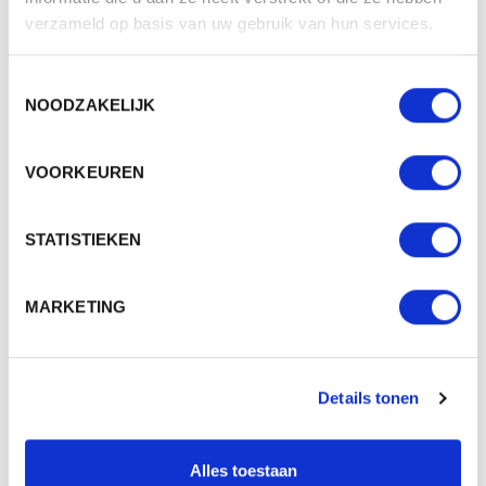
verzameld op basis van uw gebruik van hun services.
M161045 REFLECTIVE FROG
Toestemmingsselectie
NOODZAKELIJK
Beschikbaar in maat (maten): 1SIZE
Merk: mbw
VOORKEUREN
v.a. € 4,55
2 - 3 werkdagen
STATISTIEKEN
MARKETING
Details tonen
Alles toestaan