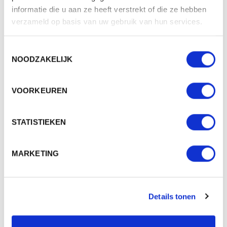
Beschikbaar in maat (maten): 1SIZE
informatie die u aan ze heeft verstrekt of die ze hebben
Merk: mbw
verzameld op basis van uw gebruik van hun services.
v.a. € 1,45
Toestemmingsselectie
2 - 3 werkdagen
NOODZAKELIJK
VOORKEUREN
STATISTIEKEN
MARKETING
Details tonen
M140970 MINI T-SHIRT WITH VELCRO FASTENER