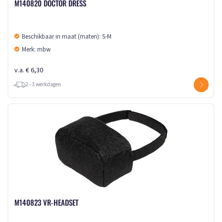
M140820 DOCTOR DRESS
Beschikbaar in maat (maten): S-M
Merk: mbw
v.a. € 6,30
2 - 3 werkdagen
M140823 VR-HEADSET