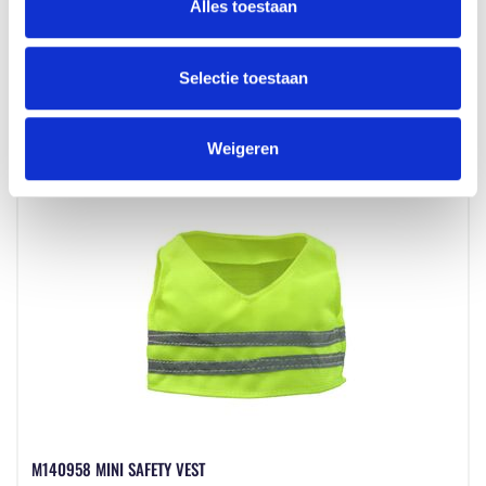
Alles toestaan
Beschikbaar in maat (maten): 1SIZE
Merk: mbw
Selectie toestaan
v.a. € 1,10
2 - 3 werkdagen
Weigeren
M140958 MINI SAFETY VEST