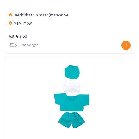
Beschikbaar in maat (maten): S-L
Merk: mbw
v.a. € 3,50
2 - 3 werkdagen