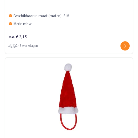
Beschikbaar in maat (maten): S-M
Merk: mbw
v.a. € 2,15
2 - 3 werkdagen