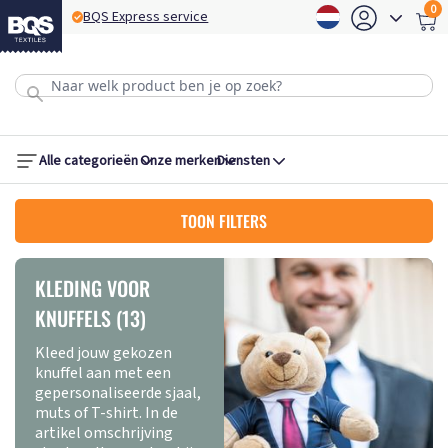
0
BQS Express service
B
Alle categorieën
Onze merken
Diensten
TOON FILTERS
KLEDING VOOR
KNUFFELS (13)
Kleed jouw gekozen
knuffel aan met een
gepersonaliseerde sjaal,
muts of T-shirt. In de
artikel omschrijving