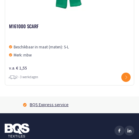
M161000 SCARF
Beschikbaar in maat (maten): S-L
Merk: mbw
v.a. € 1,55
2 - 3 werkdagen
BQS Express service