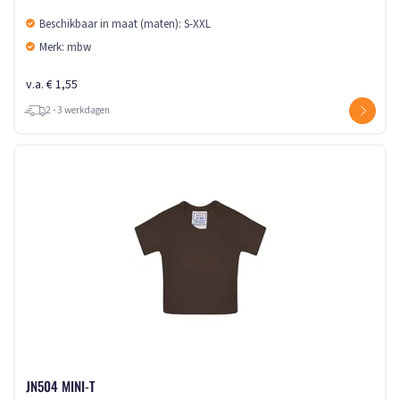
Beschikbaar in maat (maten): S-XXL
Merk: mbw
v.a. € 1,55
2 - 3 werkdagen
JN504 MINI-T