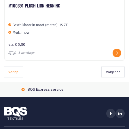
M160391 PLUSH LION HENNING
Beschikbaar in maat (maten): 1SIZE
Merk: mbw
v.a. € 5,90
2 - 3 werkdagen
Vorige
Volgende
BQS Express service