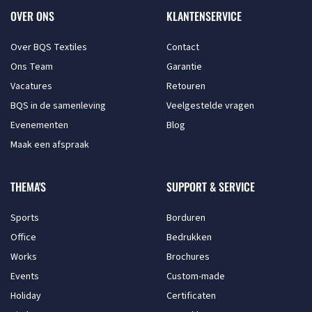
OVER ONS
KLANTENSERVICE
Over BQS Textiles
Contact
Ons Team
Garantie
Vacatures
Retouren
BQS in de samenleving
Veelgestelde vragen
Evenementen
Blog
Maak een afspraak
THEMA'S
SUPPORT & SERVICE
Sports
Borduren
Office
Bedrukken
Works
Brochures
Events
Custom-made
Holiday
Certificaten