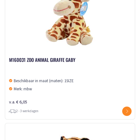
M160031 ZOO ANIMAL GIRAFFE GABY
Beschikbaar in maat (maten): 1SIZE
Merk: mbw
v.a. € 6,05
2 - 3 werkdagen