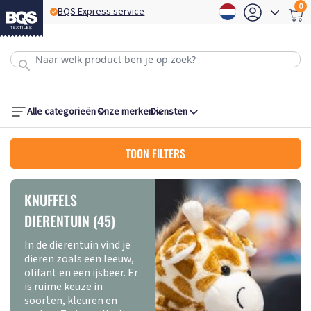
0
service
BQS Configuratietool
Alle categorieën
Onze merken
Diensten
TOON FILTERS
KNUFFELS
DIERENTUIN (45)
In de dierentuin vind je
dieren zoals een leeuw,
olifant en een ijsbeer. Er
is ruime keuze in
soorten, kleuren en