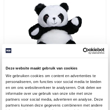
M160038 PANDA STEFFEN
Deze website maakt gebruik van cookies
We gebruiken cookies om content en advertenties te
personaliseren, om functies voor social media te bieden
Beschikbaar in maat (maten): S-M
en om ons websiteverkeer te analyseren. Ook delen we
Merk: mbw
informatie over uw gebruik van onze site met onze
v.a. € 7,35
partners voor social media, adverteren en analyse. Deze
partners kunnen deze gegevens combineren met andere
2 - 3 werkdagen